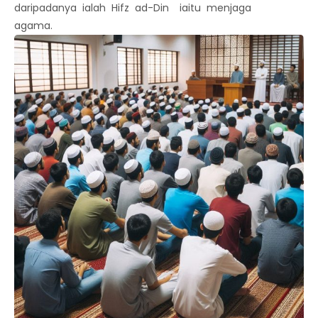
daripadanya ialah Hifz ad-Din iaitu menjaga
agama.