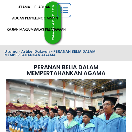
B
UTAMA
E-ADUAN
A
Y
A
ADUAN PENYELENGGARAAN
R
A
N
O
KAJIAN MAKLUMBALAS PELANGGAN
N
LI
N
E
Utama
»
Artikel Dakwah
»
PERANAN BELIA DALAM
MEMPERTAHANKAN AGAMA
PERANAN BELIA DALAM
MEMPERTAHANKAN AGAMA