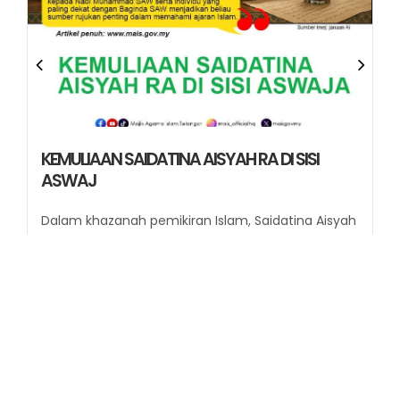
HASUTAN SYAITAN DAN HASUTAN NAFSU VS
PERISAI IMAN
Sumber imej: janaan Ai Apa perbezaan hasutan
nafsu dan syaitan?...
Baca Lagi
June 26, 2026