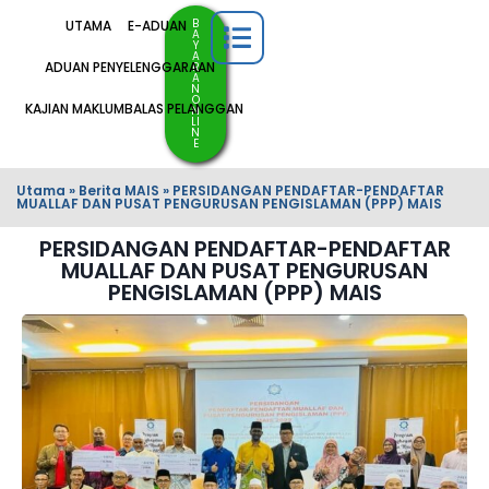
B
UTAMA
E-ADUAN
A
Y
A
ADUAN PENYELENGGARAAN
R
A
N
O
KAJIAN MAKLUMBALAS PELANGGAN
N
LI
N
E
Utama
»
Berita MAIS
»
PERSIDANGAN PENDAFTAR-PENDAFTAR
MUALLAF DAN PUSAT PENGURUSAN PENGISLAMAN (PPP) MAIS
PERSIDANGAN PENDAFTAR-PENDAFTAR
MUALLAF DAN PUSAT PENGURUSAN
PENGISLAMAN (PPP) MAIS