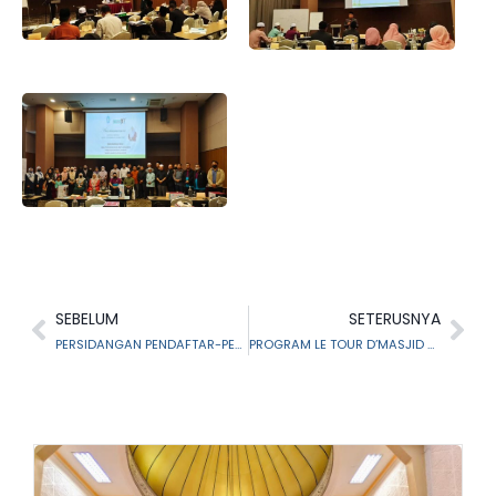
SEBELUM
SETERUSNYA
PERSIDANGAN PENDAFTAR-PENDAFTAR MUALLAF DAN PUSAT PENGURUSAN PENGISLAMAN (PPP) MAIS
PROGRAM LE TOUR D’MASJID – MASJID NURUL IMAN, SERENDAH , HULU SELANGOR