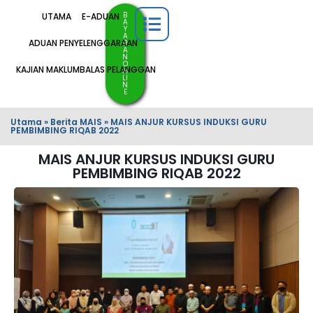
B
UTAMA
E-ADUAN
A
Y
A
ADUAN PENYELENGGARAAN
R
A
N
O
KAJIAN MAKLUMBALAS PELANGGAN
N
LI
N
E
Utama
»
Berita MAIS
»
MAIS ANJUR KURSUS INDUKSI GURU
PEMBIMBING RIQAB 2022
MAIS ANJUR KURSUS INDUKSI GURU
PEMBIMBING RIQAB 2022