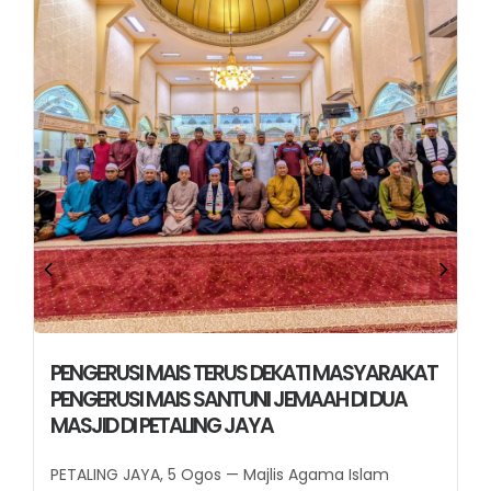
TERUS DEKATI MAS
Santuni Jemaah d
IS TERUS DEKATI MASYARAKAT
IS SANTUNI JEMAAH DI DUA
Jaya
TALING JAYA
SHAH ALAM, 30 Julai 
5 Ogos — Majlis Agama Islam
(MAIS)...