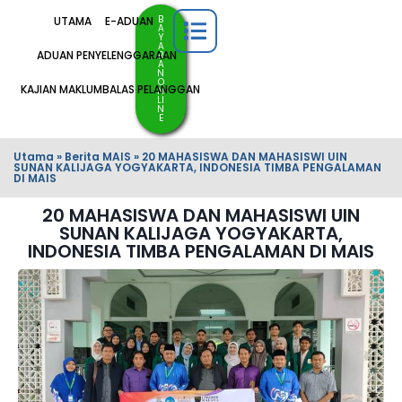
B
UTAMA
E-ADUAN
A
Y
A
ADUAN PENYELENGGARAAN
R
A
N
O
KAJIAN MAKLUMBALAS PELANGGAN
N
LI
N
E
Utama
»
Berita MAIS
»
20 MAHASISWA DAN MAHASISWI UIN
SUNAN KALIJAGA YOGYAKARTA, INDONESIA TIMBA PENGALAMAN
DI MAIS
20 MAHASISWA DAN MAHASISWI UIN
SUNAN KALIJAGA YOGYAKARTA,
INDONESIA TIMBA PENGALAMAN DI MAIS