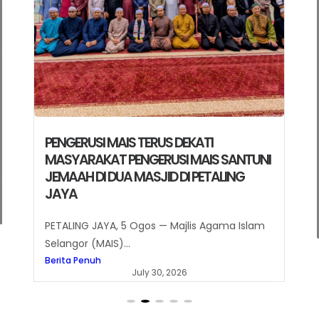
TI
TERUS DEKATI MASYARAKAT Pengeru
MAIS Santuni Jemaah di Dua Masjid 
IS SANTUNI
ETALING
Petaling Jaya
SHAH ALAM, 30 Julai – Majlis Agama Islam
 Agama Islam
Selangor (MAIS)...
Berita Penuh
July 30, 2026