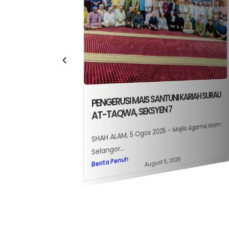
PENGERUSI MAIS SANTUNI KARIAH SURAU
PENGERUSI MAIS TERUS DEKA
AT-TAQWA, SEKSYEN 7
MASYARAKAT PENGERUSI MA
JEMAAH DI DUA MASJID DI P
SHAH ALAM, 5 Ogos 2025 – Majlis Agama Islam
JAYA
Selangor...
PETALING JAYA, 5 Ogos — Majlis
August 5, 2026
Berita Penuh
Selangor (MAIS)...
Berita Penuh
July 30, 2026