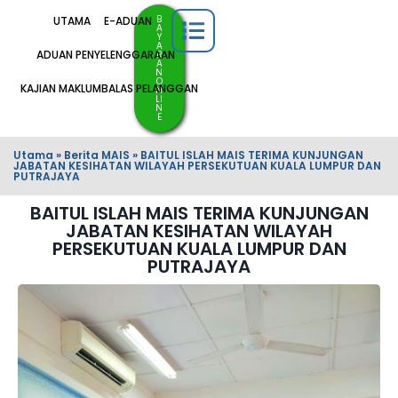
B
UTAMA
E-ADUAN
A
Y
A
ADUAN PENYELENGGARAAN
R
A
N
O
KAJIAN MAKLUMBALAS PELANGGAN
N
LI
N
E
Utama
»
Berita MAIS
»
BAITUL ISLAH MAIS TERIMA KUNJUNGAN
JABATAN KESIHATAN WILAYAH PERSEKUTUAN KUALA LUMPUR DAN
PUTRAJAYA
BAITUL ISLAH MAIS TERIMA KUNJUNGAN
JABATAN KESIHATAN WILAYAH
PERSEKUTUAN KUALA LUMPUR DAN
PUTRAJAYA