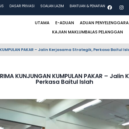
AIS
DASAR PRIVASI
SOALAN LAZIM
BANTUAN & PENAFIAN
UTAMA
E-ADUAN
ADUAN PENYELENGGAR
KAJIAN MAKLUMBALAS PELANGGAN
UMPULAN PAKAR – Jalin Kerjasama Strategik, Perkasa Baitul Isl
TERIMA KUNJUNGAN KUMPULAN PAKAR – Jalin K
Perkasa Baitul Islah