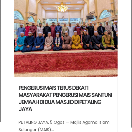
TERUS DEKATI MASYARAKAT Pengerusi
MAIS Santuni Jemaah di Dua Masjid Di
Petaling Jaya
SHAH ALAM, 30 Julai – Majlis Agama Islam
Selangor (MAIS)...
Berita Penuh