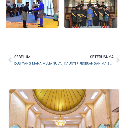
SEBELUM
SETERUSNYA
DULI YANG MAHA MULIA SULTAN SELANGOR BERKENAN MELANTIK TAN SRI MAZLAN MANSOR SEBAGAI PENGERUSI LEMBAGA PEMEGANG AMANAH YAYASAN ISLAM DARUL EHSAN YANG BAHARU
KAUNTER PENERANGAN MAIS SEMPENA PROGRAM MINI KARNIVAL 3.0