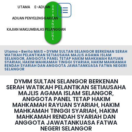
B
UTAMA
E-ADUAN
A
Y
A
ADUAN PENYELENGGARAAN
R
A
N
O
KAJIAN MAKLUMBALAS PELANGGAN
N
LI
N
E
Utama
»
Berita MAIS
»
DYMM SULTAN SELANGOR BERKENAN SERAH
WATIKAH PELANTIKAN SETIAUSAHA MAJLIS AGAMA ISLAM
SELANGOR, ANGGOTA PANEL TETAP HAKIM MAHKAMAH RAYUAN
SYARIAH, HAKIM MAHKAMAH TINGGI SYARIAH, HAKIM MAHKAMAH
RENDAH SYARIAH DAN ANGGOTA JAWATANKUASA FATWA NEGERI
SELANGOR
DYMM SULTAN SELANGOR BERKENAN
SERAH WATIKAH PELANTIKAN SETIAUSAHA
MAJLIS AGAMA ISLAM SELANGOR,
ANGGOTA PANEL TETAP HAKIM
MAHKAMAH RAYUAN SYARIAH, HAKIM
MAHKAMAH TINGGI SYARIAH, HAKIM
MAHKAMAH RENDAH SYARIAH DAN
ANGGOTA JAWATANKUASA FATWA
NEGERI SELANGOR