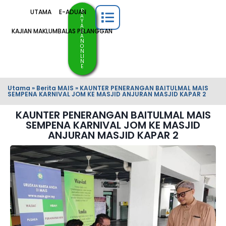
B
UTAMA
E-ADUAN
A
Y
A
KAJIAN MAKLUMBALAS PELANGGAN
R
A
N
O
N
LI
N
E
Utama
»
Berita MAIS
»
KAUNTER PENERANGAN BAITULMAL MAIS
SEMPENA KARNIVAL JOM KE MASJID ANJURAN MASJID KAPAR 2
KAUNTER PENERANGAN BAITULMAL MAIS
SEMPENA KARNIVAL JOM KE MASJID
ANJURAN MASJID KAPAR 2