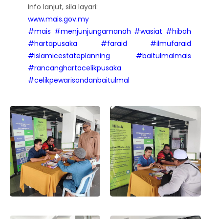
Info lanjut, sila layari:
www.mais.gov.my
#mais
#menjunjungamanah
#wasiat
#hibah
#hartapusaka
#faraid
#ilmufaraid
#islamicestateplanning
#baitulmalmais
#rancanghartacelikpusaka
#celikpewarisandanbaitulmal