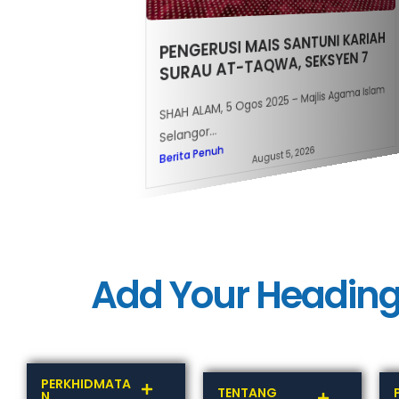
N HORMAT MMU KE
PENGERUSI MAIS SANTUNI KARIAH
UKUH HUBUNGAN
SURAU AT-TAQWA, SEKSYEN 7
K
SHAH ALAM, 5 Ogos 2025 – Majlis Agama Islam
lis Agama Islam Selangor
AIS)
unjungan...
Selangor...
Berita Penuh
August 5, 2026
July 28, 2026
Add Your Heading
PERKHIDMATA
TENTANG
N