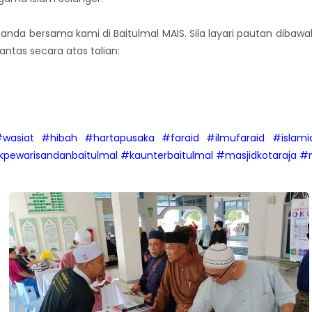
nda bersama kami di Baitulmal MAIS. Sila layari pautan dibaw
ntas secara atas talian:
wasiat
#hibah
#hartapusaka
#faraid
#ilmufaraid
#islami
kpewarisandanbaitulmal
#kaunterbaitulmal
#masjidkotaraja
#m