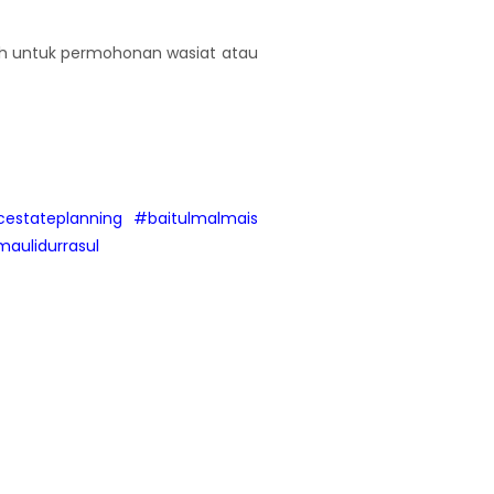
ah untuk permohonan wasiat atau
cestateplanning
#baitulmalmais
aulidurrasul