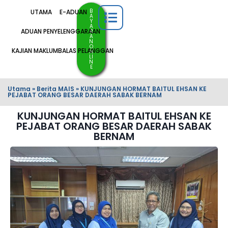
B
UTAMA
E-ADUAN
A
Y
A
ADUAN PENYELENGGARAAN
R
A
N
O
KAJIAN MAKLUMBALAS PELANGGAN
N
LI
N
E
Utama
»
Berita MAIS
»
KUNJUNGAN HORMAT BAITUL EHSAN KE
PEJABAT ORANG BESAR DAERAH SABAK BERNAM
KUNJUNGAN HORMAT BAITUL EHSAN KE
PEJABAT ORANG BESAR DAERAH SABAK
BERNAM