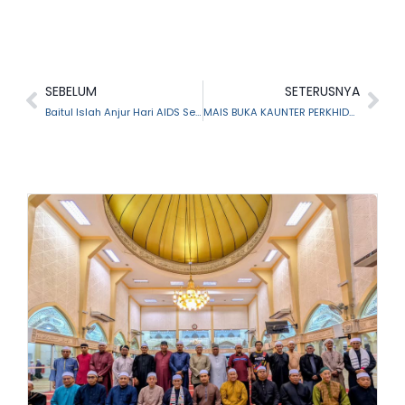
SEBELUM
SETERUSNYA
Baitul Islah Anjur Hari AIDS Sedunia Dengan Kerjasama PENGASIH Selangor
MAIS BUKA KAUNTER PERKHIDMATAN SEMPENA KEMPEN KESEDARAN AIDS & PROGRAM SIHAT UNTUK REMAJA (PROSTAR) PERINGKAT UITM CAWANGAN SELANGOR 2022