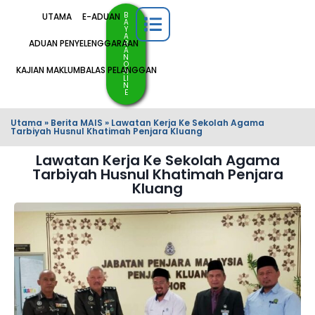
B
UTAMA
E-ADUAN
A
Y
A
ADUAN PENYELENGGARAAN
R
A
N
O
KAJIAN MAKLUMBALAS PELANGGAN
N
LI
N
E
Utama
»
Berita MAIS
»
Lawatan Kerja Ke Sekolah Agama
Tarbiyah Husnul Khatimah Penjara Kluang
Lawatan Kerja Ke Sekolah Agama
Tarbiyah Husnul Khatimah Penjara
Kluang