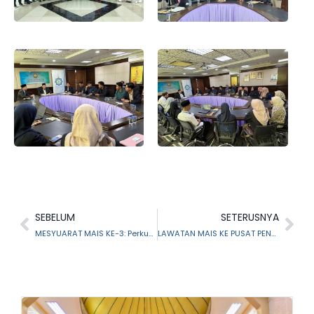
SEBELUM
SETERUSNYA
MESYUARAT MAIS KE-3: Perkukuh Tadbir Urus Hal Ehwal Islam Negeri Selangor
LAWATAN MAIS KE PUSAT PENGURUSAN PENGISLAMAN (PPP) BAGI GERAK KERJA PENGURUSAN DAKWAH DAN PENGISLAMAN