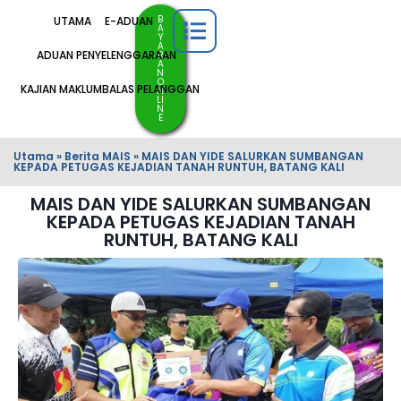
B
UTAMA
E-ADUAN
A
Y
A
ADUAN PENYELENGGARAAN
R
A
N
O
KAJIAN MAKLUMBALAS PELANGGAN
N
LI
N
E
Utama
»
Berita MAIS
»
MAIS DAN YIDE SALURKAN SUMBANGAN
KEPADA PETUGAS KEJADIAN TANAH RUNTUH, BATANG KALI
MAIS DAN YIDE SALURKAN SUMBANGAN
KEPADA PETUGAS KEJADIAN TANAH
RUNTUH, BATANG KALI