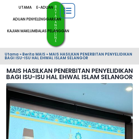
B
UTAMA
E-ADUAN
A
Y
A
ADUAN PENYELENGGARAAN
R
A
N
O
KAJIAN MAKLUMBALAS PELANGGAN
N
LI
N
E
Utama
»
Berita MAIS
»
MAIS HASILKAN PENERBITAN PENYELIDIKAN
BAGI ISU-ISU HAL EHWAL ISLAM SELANGOR
MAIS HASILKAN PENERBITAN PENYELIDIKAN
BAGI ISU-ISU HAL EHWAL ISLAM SELANGOR