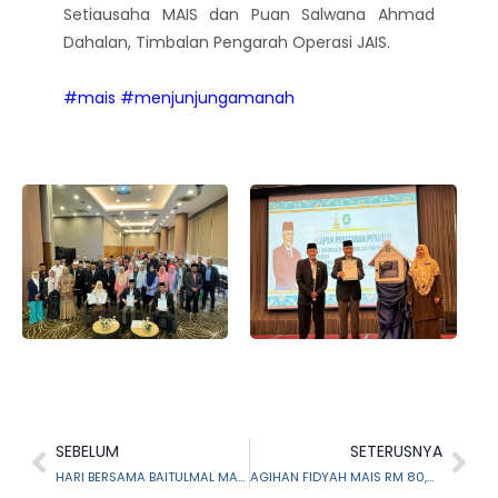
Setiausaha MAIS dan Puan Salwana Ahmad
Dahalan, Timbalan Pengarah Operasi JAIS.
#mais
#menjunjungamanah
SEBELUM
SETERUSNYA
HARI BERSAMA BAITULMAL MAIS DI MASJID AL-KHAIRIYAH, TAMAN SERI GOMBAK
AGIHAN FIDYAH MAIS RM 80,668.00 DIAGIH KEPADA 469 PENERIMA YANG LAYAK