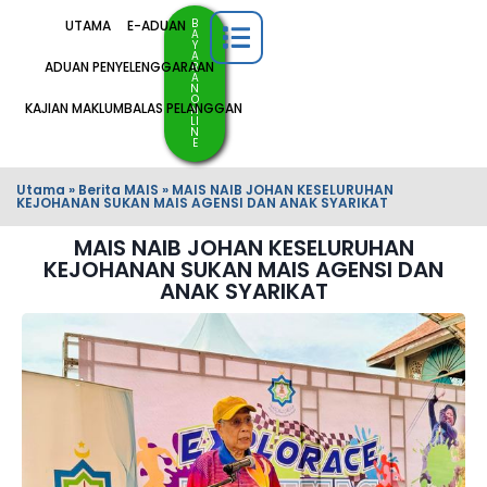
B
UTAMA
E-ADUAN
A
Y
A
ADUAN PENYELENGGARAAN
R
A
N
O
KAJIAN MAKLUMBALAS PELANGGAN
N
LI
N
E
Utama
»
Berita MAIS
»
MAIS NAIB JOHAN KESELURUHAN
KEJOHANAN SUKAN MAIS AGENSI DAN ANAK SYARIKAT
MAIS NAIB JOHAN KESELURUHAN
KEJOHANAN SUKAN MAIS AGENSI DAN
ANAK SYARIKAT