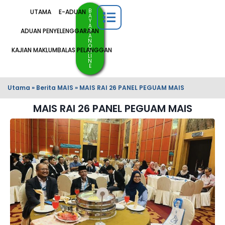
B
UTAMA
E-ADUAN
A
Y
A
ADUAN PENYELENGGARAAN
R
A
N
O
KAJIAN MAKLUMBALAS PELANGGAN
N
LI
N
E
Utama
»
Berita MAIS
»
MAIS RAI 26 PANEL PEGUAM MAIS
MAIS RAI 26 PANEL PEGUAM MAIS