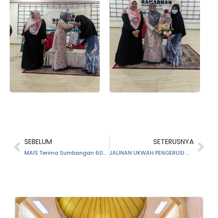
SEBELUM
SETERUSNYA
MAIS Terima Sumbangan 600 pek bantuan raya untuk diagihkan kepada asnaf
JALINAN UKWAH PENGERUSI MAIS BERSAMA KETUA-KETUA JABATAN HAL EHWAL ISLAM SELANGOR, PENGERUSI AGENSI DAN ANAK SYARIKAT