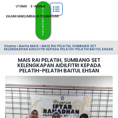
B
UTAMA
E-ADUAN
A
Y
A
KAJIAN MAKLUMBALAS PELANGGAN
R
A
N
O
N
LI
N
E
Utama
»
Berita MAIS
»
MAIS RAI PELATIH, SUMBANG SET
KELENGKAPAN AIDILFITRI KEPADA PELATIH-PELATIH BAITUL EHSAN
MAIS RAI PELATIH, SUMBANG SET
KELENGKAPAN AIDILFITRI KEPADA
PELATIH-PELATIH BAITUL EHSAN