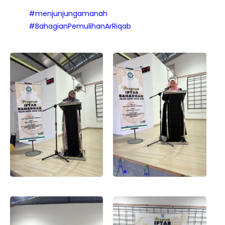
#menjunjungamanah
#BahagianPemulihanArRiqab