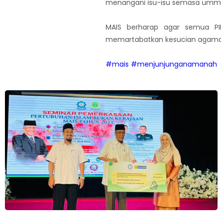
menangani isu-isu semasa ummah
MAIS berharap agar semua P
memartabatkan kesucian agama 
#mais
#menjunjunganamanah