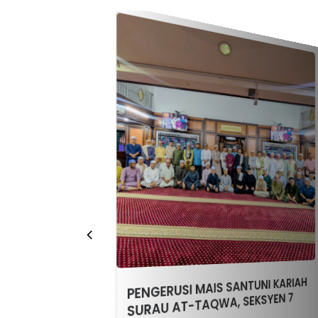
N HORMAT MMU KE
PENGERUSI MAIS SANTUNI KARIAH
UKUH HUBUNGAN
SURAU AT-TAQWA, SEKSYEN 7