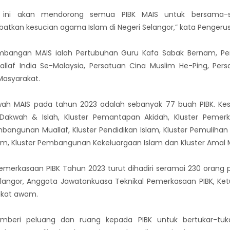
 ini akan mendorong semua PIBK MAIS untuk bersama
an kesucian agama Islam di Negeri Selangor,” kata Pengerusi
bangan MAIS ialah Pertubuhan Guru Kafa Sabak Bernam, Persa
allaf India Se-Malaysia, Persatuan Cina Muslim He-Ping, Pers
Masyarakat.
bawah MAIS pada tahun 2023 adalah sebanyak 77 buah PIBK. Ke
r Dakwah & Islah, Kluster Pemantapan Akidah, Kluster Pemerk
bangunan Muallaf, Kluster Pendidikan Islam, Kluster Pemulihan R
atim, Kluster Pembangunan Kekeluargaan Islam dan Kluster Amal 
merkasaan PIBK Tahun 2023 turut dihadiri seramai 230 orang p
angor, Anggota Jawatankuasa Teknikal Pemerkasaan PIBK, Ke
akat awam.
emberi peluang dan ruang kepada PIBK untuk bertukar-tu