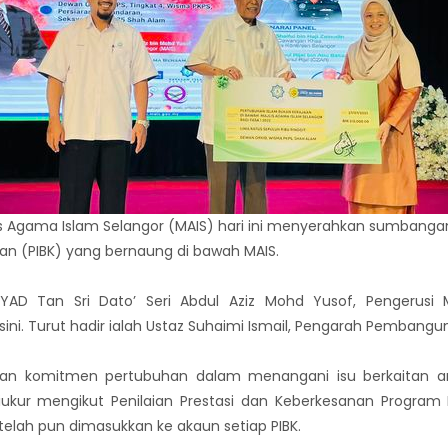
is Agama Islam Selangor (MAIS) hari ini menyerahkan sumbanga
aan (PIBK) yang bernaung di bawah MAIS.
AD Tan Sri Dato’ Seri Abdul Aziz Mohd Yusof, Pengerusi
ini. Turut hadir ialah Ustaz Suhaimi Ismail, Pengarah Pembangun
kan komitmen pertubuhan dalam menangani isu berkaitan a
iukur mengikut Penilaian Prestasi dan Keberkesanan Program
lah pun dimasukkan ke akaun setiap PIBK.