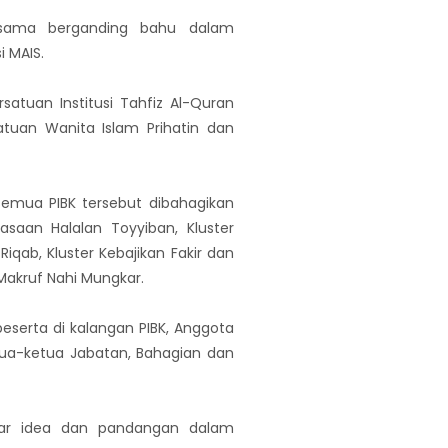
-sama berganding bahu dalam
 MAIS.
tuan Institusi Tahfiz Al-Quran
atuan Wanita Islam Prihatin dan
semua PIBK tersebut dibahagikan
asaan Halalan Toyyiban, Kluster
iqab, Kluster Kebajikan Fakir dan
Makruf Nahi Mungkar.
eserta di kalangan PIBK, Anggota
tua-ketua Jabatan, Bahagian dan
kar idea dan pandangan dalam