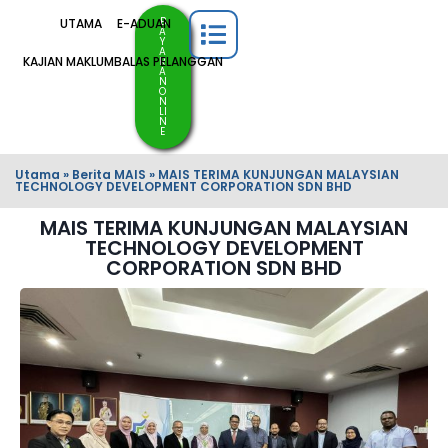
B
UTAMA
E-ADUAN
A
Y
A
KAJIAN MAKLUMBALAS PELANGGAN
R
A
N
O
N
LI
N
E
Utama
»
Berita MAIS
»
MAIS TERIMA KUNJUNGAN MALAYSIAN
TECHNOLOGY DEVELOPMENT CORPORATION SDN BHD
MAIS TERIMA KUNJUNGAN MALAYSIAN
TECHNOLOGY DEVELOPMENT
CORPORATION SDN BHD