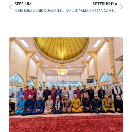
SEBELUM
SETERUSNYA
MAIS BUKA KLINIK GUAMAN SYARIE SEMPENA HARI PERUNDANGAN JENAYAH SYARIAH
MAJLIS RAMAH MESRA DAN SAMBUTAN AIDILFITI TAHUN 2023M/1444H BAITUL ISLAH DISAMBUT MERIAH