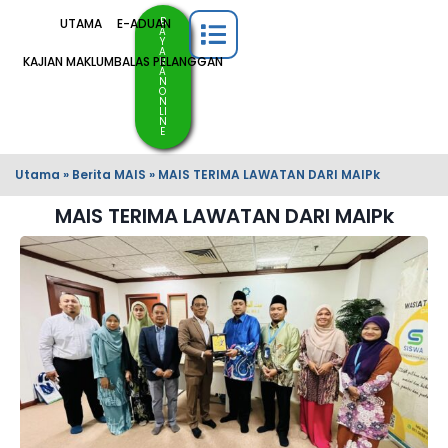
B
UTAMA
E-ADUAN
A
Y
A
KAJIAN MAKLUMBALAS PELANGGAN
R
A
N
O
N
LI
N
E
Utama
»
Berita MAIS
»
MAIS TERIMA LAWATAN DARI MAIPk
MAIS TERIMA LAWATAN DARI MAIPk