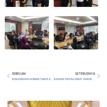
SEBELUM
SETERUSNYA
KUNJUNGAN HORMAT MAIS KE JPSS BAGI MEMPERKASA SISTEM PEMULIHAN UMAT ISLAM DI SELANGOR
AGIHAN FIDYAH MAIS TAHUN 2024 BERJUMLAH RM52,182.00 DIAGIH KEPADA 234 PENERIMA YANG LAYAK