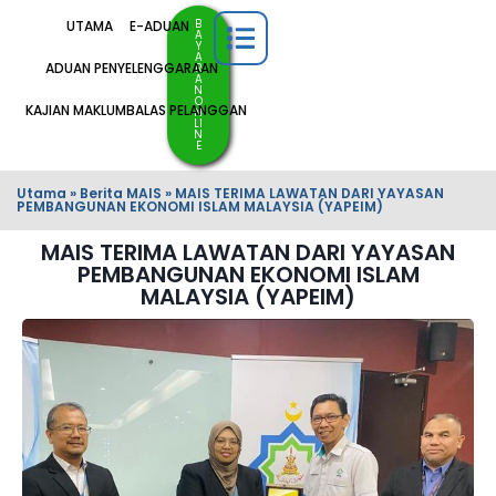
B
UTAMA
E-ADUAN
A
Y
A
ADUAN PENYELENGGARAAN
R
A
N
O
KAJIAN MAKLUMBALAS PELANGGAN
N
LI
N
E
Utama
»
Berita MAIS
»
MAIS TERIMA LAWATAN DARI YAYASAN
PEMBANGUNAN EKONOMI ISLAM MALAYSIA (YAPEIM)
MAIS TERIMA LAWATAN DARI YAYASAN
PEMBANGUNAN EKONOMI ISLAM
MALAYSIA (YAPEIM)