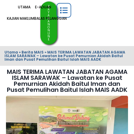
B
UTAMA
E-ADUAN
A
Y
A
KAJIAN MAKLUMBALAS PELANGGAN
R
A
N
O
N
LI
N
E
Utama
»
Berita MAIS
»
MAIS TERIMA LAWATAN JABATAN AGAMA
ISLAM SARAWAK – Lawatan ke Pusat Pemurnian Akidah Baitul
Iman dan Pusat Pemulihan Baitul Islah MAIS AADK
MAIS TERIMA LAWATAN JABATAN AGAMA
ISLAM SARAWAK – Lawatan ke Pusat
Pemurnian Akidah Baitul Iman dan
Pusat Pemulihan Baitul Islah MAIS AADK