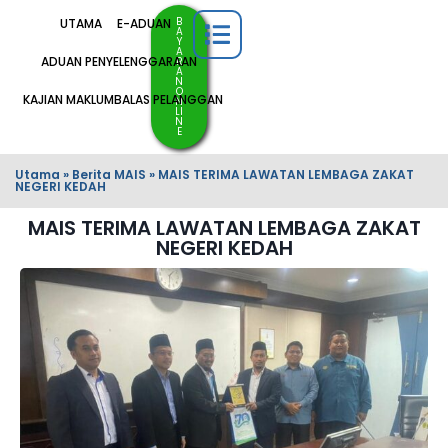
B
UTAMA
E-ADUAN
A
Y
A
ADUAN PENYELENGGARAAN
R
A
N
O
KAJIAN MAKLUMBALAS PELANGGAN
N
LI
N
E
Utama
»
Berita MAIS
»
MAIS TERIMA LAWATAN LEMBAGA ZAKAT
NEGERI KEDAH
MAIS TERIMA LAWATAN LEMBAGA ZAKAT
NEGERI KEDAH