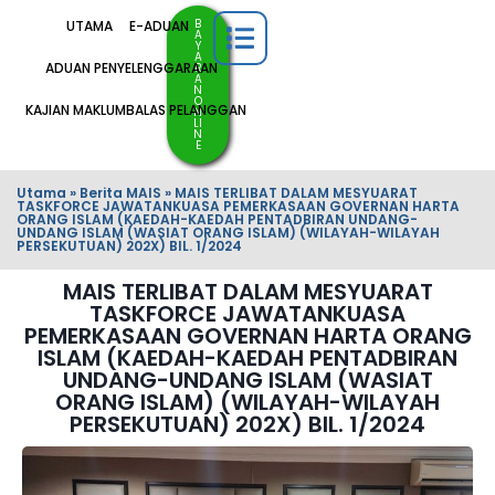
B
UTAMA
E-ADUAN
A
Y
A
ADUAN PENYELENGGARAAN
R
A
N
O
KAJIAN MAKLUMBALAS PELANGGAN
N
LI
N
E
Utama
»
Berita MAIS
»
MAIS TERLIBAT DALAM MESYUARAT
TASKFORCE JAWATANKUASA PEMERKASAAN GOVERNAN HARTA
ORANG ISLAM (KAEDAH-KAEDAH PENTADBIRAN UNDANG-
UNDANG ISLAM (WASIAT ORANG ISLAM) (WILAYAH-WILAYAH
PERSEKUTUAN) 202X) BIL. 1/2024
MAIS TERLIBAT DALAM MESYUARAT
TASKFORCE JAWATANKUASA
PEMERKASAAN GOVERNAN HARTA ORANG
ISLAM (KAEDAH-KAEDAH PENTADBIRAN
UNDANG-UNDANG ISLAM (WASIAT
ORANG ISLAM) (WILAYAH-WILAYAH
PERSEKUTUAN) 202X) BIL. 1/2024