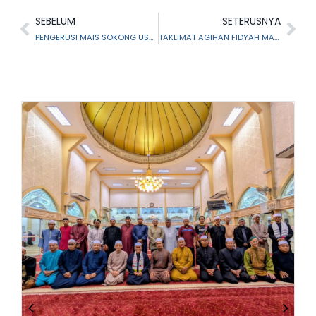
SEBELUM
SETERUSNYA
PENGERUSI MAIS SOKONG USAHA ERAT SILATURAHIM BERSAMA PIMPINAN PEMBAYAR ZAKAT
TAKLIMAT AGIHAN FIDYAH MAIS BERSAMA GURU BESAR DAN PENGETUA SEKOLAH KEBANGSAAN DAN SEKOLAH MENENGAH KEBANGSAAN DAERAH SEPANG