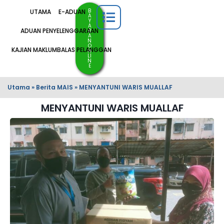
B
UTAMA
E-ADUAN
A
Y
A
ADUAN PENYELENGGARAAN
R
A
N
O
KAJIAN MAKLUMBALAS PELANGGAN
N
LI
N
E
Utama
»
Berita MAIS
»
MENYANTUNI WARIS MUALLAF
MENYANTUNI WARIS MUALLAF