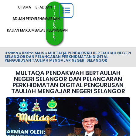
B
UTAMA
E-ADUAN
A
Y
A
ADUAN PENYELENGGARAAN
R
A
N
O
KAJIAN MAKLUMBALAS PELANGGAN
N
LI
N
E
Utama
»
Berita MAIS
»
MULTAQA PENDAKWAH BERTAULIAH NEGERI
SELANGOR DAN PELANCARAN PERKHIDMATAN DIGITAL
PENGURUSAN TAULIAH MENGAJAR NEGERI SELANGOR
MULTAQA PENDAKWAH BERTAULIAH
NEGERI SELANGOR DAN PELANCARAN
PERKHIDMATAN DIGITAL PENGURUSAN
TAULIAH MENGAJAR NEGERI SELANGOR