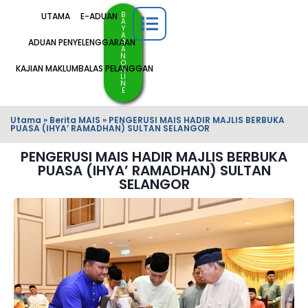
B
UTAMA
E-ADUAN
A
Y
A
ADUAN PENYELENGGARAAN
R
A
N
O
KAJIAN MAKLUMBALAS PELANGGAN
N
LI
N
E
Utama
»
Berita MAIS
»
PENGERUSI MAIS HADIR MAJLIS BERBUKA
PUASA (IHYA’ RAMADHAN) SULTAN SELANGOR
PENGERUSI MAIS HADIR MAJLIS BERBUKA
PUASA (IHYA’ RAMADHAN) SULTAN
SELANGOR