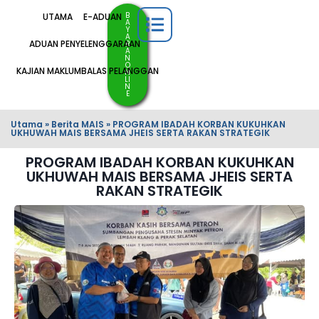
B
UTAMA
E-ADUAN
A
Y
A
ADUAN PENYELENGGARAAN
R
A
N
O
KAJIAN MAKLUMBALAS PELANGGAN
N
LI
N
E
Utama
»
Berita MAIS
»
PROGRAM IBADAH KORBAN KUKUHKAN
UKHUWAH MAIS BERSAMA JHEIS SERTA RAKAN STRATEGIK
PROGRAM IBADAH KORBAN KUKUHKAN
UKHUWAH MAIS BERSAMA JHEIS SERTA
RAKAN STRATEGIK