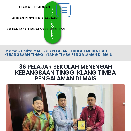
B
UTAMA
E-ADUAN
A
Y
A
ADUAN PENYELENGGARAAN
R
A
N
O
KAJIAN MAKLUMBALAS PELANGGAN
N
LI
N
E
Utama
»
Berita MAIS
»
36 PELAJAR SEKOLAH MENENGAH
KEBANGSAAN TINGGI KLANG TIMBA PENGALAMAN DI MAIS
36 PELAJAR SEKOLAH MENENGAH
KEBANGSAAN TINGGI KLANG TIMBA
PENGALAMAN DI MAIS