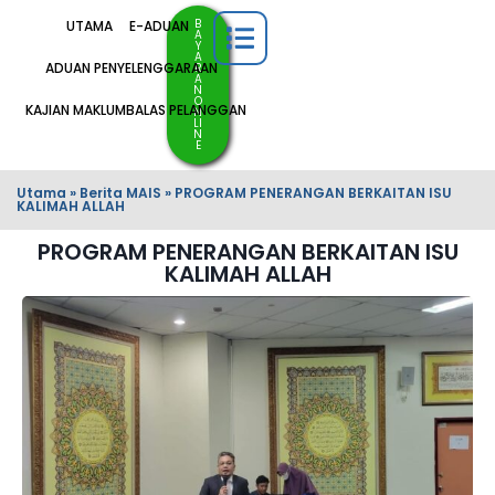
B
UTAMA
E-ADUAN
A
Y
A
ADUAN PENYELENGGARAAN
R
A
N
O
KAJIAN MAKLUMBALAS PELANGGAN
N
LI
N
E
Utama
»
Berita MAIS
»
PROGRAM PENERANGAN BERKAITAN ISU
KALIMAH ALLAH
PROGRAM PENERANGAN BERKAITAN ISU
KALIMAH ALLAH