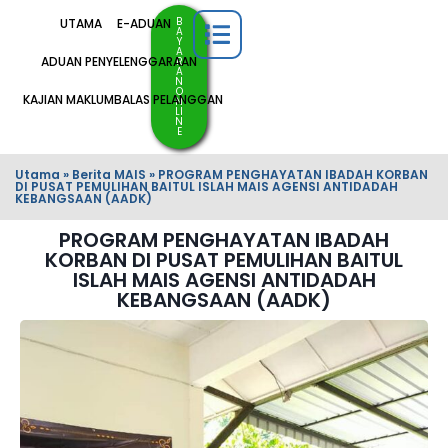
B
UTAMA
E-ADUAN
A
Y
A
ADUAN PENYELENGGARAAN
R
A
N
O
KAJIAN MAKLUMBALAS PELANGGAN
N
LI
N
E
Utama
»
Berita MAIS
»
PROGRAM PENGHAYATAN IBADAH KORBAN
DI PUSAT PEMULIHAN BAITUL ISLAH MAIS AGENSI ANTIDADAH
KEBANGSAAN (AADK)
PROGRAM PENGHAYATAN IBADAH
KORBAN DI PUSAT PEMULIHAN BAITUL
ISLAH MAIS AGENSI ANTIDADAH
KEBANGSAAN (AADK)