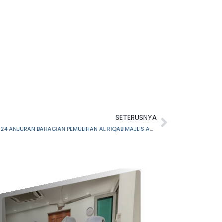
SETERUSNYA
PROGRAM PERKADERAN ASNAF RIQAB 2024 ANJURAN BAHAGIAN PEMULIHAN AL RIQAB MAJLIS AGAMA ISLAM SELANGOR