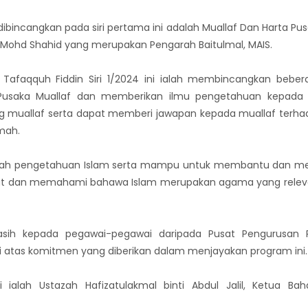
ibincangkan pada siri pertama ini adalah Muallaf Dan Harta Pu
in Mohd Shahid yang merupakan Pengarah Baitulmal, MAIS.
 Tafaqquh Fiddin Siri 1/2024 ini ialah membincangkan beber
Pusaka Muallaf dan memberikan ilmu pengetahuan kepada 
muallaf serta dapat memberi jawapan kepada muallaf terhad
mah.
bah pengetahuan Islam serta mampu untuk membantu dan me
kat dan memahami bahawa Islam merupakan agama yang relev
sih kepada pegawai-pegawai daripada Pusat Pengurusan 
di atas komitmen yang diberikan dalam menjayakan program ini.
 ialah Ustazah Hafizatulakmal binti Abdul Jalil, Ketua Ba