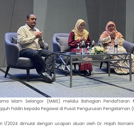
Agama Islam Selangor (MAIS) melalui Bahagian Pendaftaran
quh Fiddin kepada Pegawai di Pusat Pengurusan Pengislaman (P
iri 1/2024 dimulai dengan ucapan aluan oleh Dr. Hajah Norrai