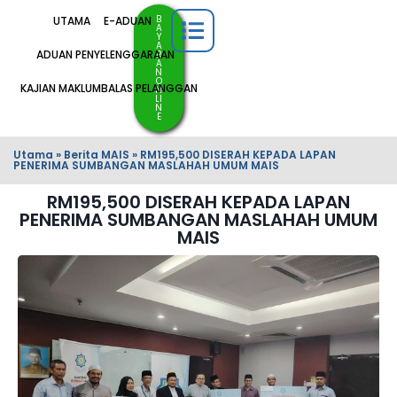
B
UTAMA
E-ADUAN
A
Y
A
ADUAN PENYELENGGARAAN
R
A
N
O
KAJIAN MAKLUMBALAS PELANGGAN
N
LI
N
E
Utama
»
Berita MAIS
»
RM195,500 DISERAH KEPADA LAPAN
PENERIMA SUMBANGAN MASLAHAH UMUM MAIS
RM195,500 DISERAH KEPADA LAPAN
PENERIMA SUMBANGAN MASLAHAH UMUM
MAIS