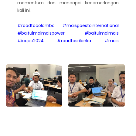
momentum dan mencapai kecemerlangan
kali ini.
#roadtocolombo
#maisgoestointernational
#baitulmalmaispower
#baitulmalmais
#icqcc2024
#roadtosrilanka
#mais
#menjunjungamanah
#wasiat
#hibah
#faraid