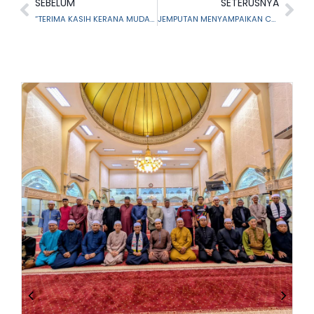
SEBELUM
SETERUSNYA
“TERIMA KASIH KERANA MUDAHKAN MASYARAKAT URUS WASIAT & HIBAH”
JEMPUTAN MENYAMPAIKAN CERAMAH DI KUMPULAN WANG SIMPANAN PEKERJA (KWSP) CAWANGAN SHAH ALAM