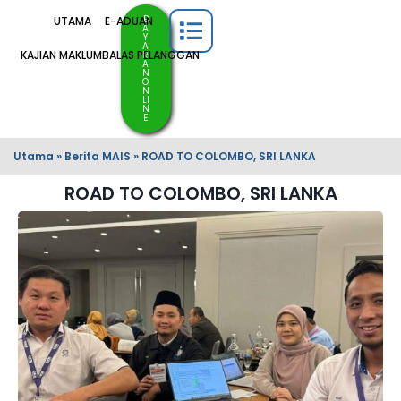
B
UTAMA
E-ADUAN
A
Y
A
KAJIAN MAKLUMBALAS PELANGGAN
R
A
N
O
N
LI
N
E
Utama
»
Berita MAIS
»
ROAD TO COLOMBO, SRI LANKA
ROAD TO COLOMBO, SRI LANKA