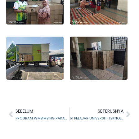
SEBELUM
SETERUSNYA
PROGRAM PEMBIMBING RAKAN KOMUNITI (KATEGORI ALUMNI DADAH) “PENCARIAN DA’IE” FASA 3, TAHUN 2023
51 PELAJAR UNIVERSITI TEKNOLOGI MARA CAWANGAN PERAK TIMBA PENGALAMAN DI MAIS