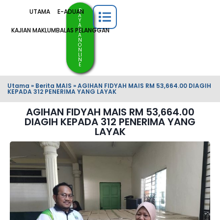
B
UTAMA
E-ADUAN
A
Y
A
KAJIAN MAKLUMBALAS PELANGGAN
R
A
N
O
N
LI
N
E
Utama
»
Berita MAIS
»
AGIHAN FIDYAH MAIS RM 53,664.00 DIAGIH
KEPADA 312 PENERIMA YANG LAYAK
AGIHAN FIDYAH MAIS RM 53,664.00
DIAGIH KEPADA 312 PENERIMA YANG
LAYAK