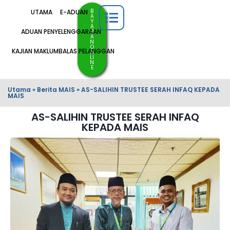
B
UTAMA
E-ADUAN
A
Y
A
ADUAN PENYELENGGARAAN
R
A
N
O
KAJIAN MAKLUMBALAS PELANGGAN
N
LI
N
E
Utama
»
Berita MAIS
»
AS-SALIHIN TRUSTEE SERAH INFAQ KEPADA
MAIS
AS-SALIHIN TRUSTEE SERAH INFAQ
KEPADA MAIS