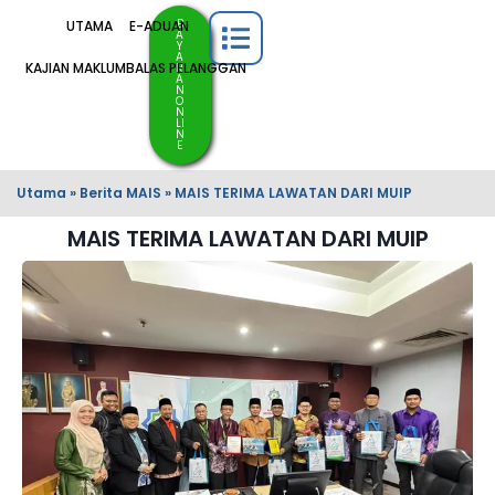
B
UTAMA
E-ADUAN
A
Y
A
KAJIAN MAKLUMBALAS PELANGGAN
R
A
N
O
N
LI
N
E
Utama
»
Berita MAIS
»
MAIS TERIMA LAWATAN DARI MUIP
MAIS TERIMA LAWATAN DARI MUIP