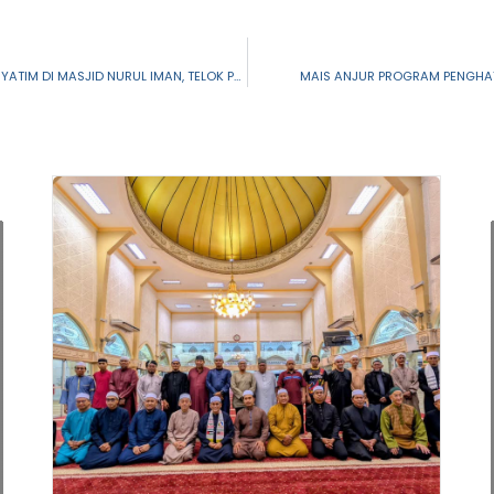
TAKLIMAT BERKAITAN PENGURUSAN HARTA PUSAKA ANAK YATIM DI MASJID NURUL IMAN, TELOK PANGLIMA GARANG
MAIS ANJUR PROGRAM PENGHAY