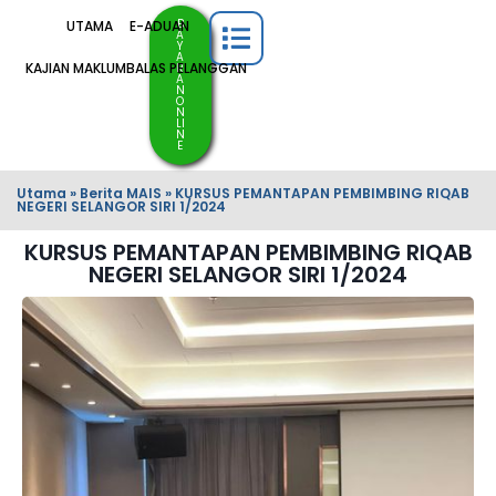
B
UTAMA
E-ADUAN
A
Y
A
KAJIAN MAKLUMBALAS PELANGGAN
R
A
N
O
N
LI
N
E
Utama
»
Berita MAIS
»
KURSUS PEMANTAPAN PEMBIMBING RIQAB
NEGERI SELANGOR SIRI 1/2024
KURSUS PEMANTAPAN PEMBIMBING RIQAB
NEGERI SELANGOR SIRI 1/2024