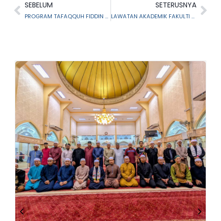
SEBELUM
SETERUSNYA
PROGRAM TAFAQQUH FIDDIN SIRI 4/2024 PUSAT PENGURUSAN PENGISLAMAN (PPP), MAIS
LAWATAN AKADEMIK FAKULTI SENIBINA UITM CAWANGAN PERAK KE PUSAT INFORMASI ISLAM MAIS (PIIM)