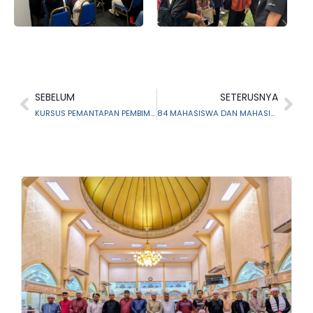
SEBELUM
SETERUSNYA
KURSUS PEMANTAPAN PEMBIMBING RIQAB NEGERI SELANGOR SIRI 1/2024
84 MAHASISWA DAN MAHASISWI UNIVERSITI ISLAM ANTARABANGSA MALAYSIA (UIAM) TIMBA PENGALAMAN DI MAIS