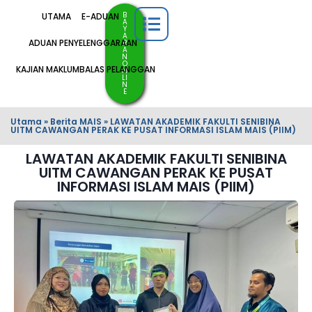
B
UTAMA
E-ADUAN
A
Y
A
ADUAN PENYELENGGARAAN
R
A
N
O
KAJIAN MAKLUMBALAS PELANGGAN
N
LI
N
E
Utama
»
Berita MAIS
»
LAWATAN AKADEMIK FAKULTI SENIBINA
UITM CAWANGAN PERAK KE PUSAT INFORMASI ISLAM MAIS (PIIM)
LAWATAN AKADEMIK FAKULTI SENIBINA
UITM CAWANGAN PERAK KE PUSAT
INFORMASI ISLAM MAIS (PIIM)