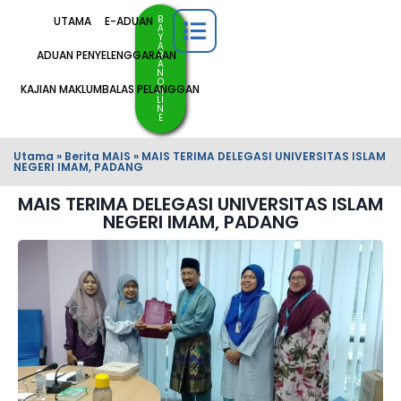
B
UTAMA
E-ADUAN
A
Y
A
ADUAN PENYELENGGARAAN
R
A
N
O
KAJIAN MAKLUMBALAS PELANGGAN
N
LI
N
E
Utama
»
Berita MAIS
»
MAIS TERIMA DELEGASI UNIVERSITAS ISLAM
NEGERI IMAM, PADANG
MAIS TERIMA DELEGASI UNIVERSITAS ISLAM
NEGERI IMAM, PADANG