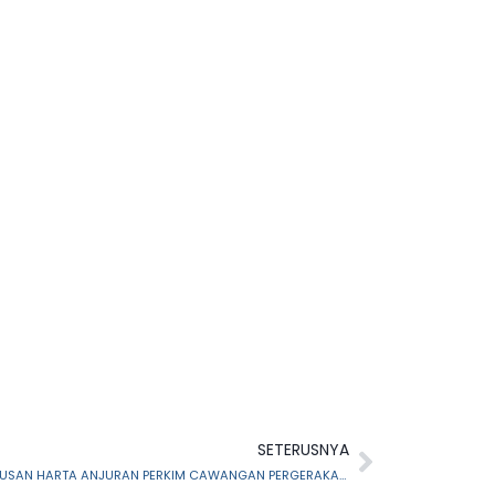
SETERUSNYA
JEMPUTAN CERAMAH WASIAT & PENGURUSAN HARTA ANJURAN PERKIM CAWANGAN PERGERAKAN BELIA WILAYAH PERSEKUTUAN