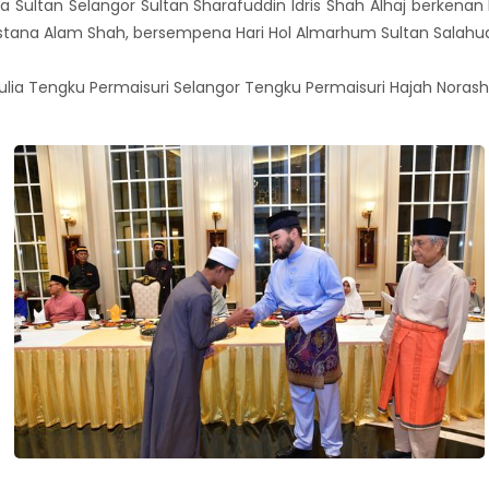
a Sultan Selangor Sultan Sharafuddin Idris Shah Alhaj berkenan
a, Istana Alam Shah, bersempena Hari Hol Almarhum Sultan Salahud
ulia Tengku Permaisuri Selangor Tengku Permaisuri Hajah Norashi