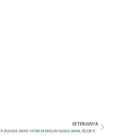
SETERUSNYA
TAKLIMAT BERKAITAN PENGURUSAN HARTA PUSAKA ANAK YATIM DI MASJID NURUL IMAN, TELOK PANGLIMA GARANG