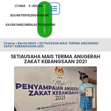
B
UTAMA
E-ADUAN
A
Y
A
ADUAN PENYELENGGARAAN
R
A
N
O
KAJIAN MAKLUMBALAS PELANGGAN
N
LI
N
E
Utama
»
Berita MAIS
»
SETIAUSAHA MAIS TERIMA ANUGERAH
ZAKAT KEBANGSAAN 2021
SETIAUSAHA MAIS TERIMA ANUGERAH
ZAKAT KEBANGSAAN 2021