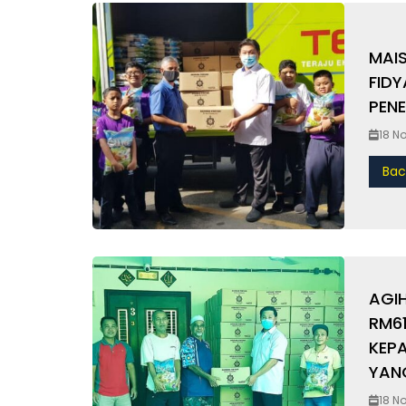
MAIS
FIDYAH KEP
PEN
18 N
Bac
AGI
RM61
KEPA
YAN
18 N