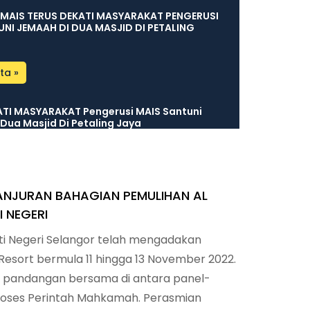
 MAIS TERUS DEKATI MASYARAKAT PENGERUSI
UNI JEMAAH DI DUA MASJID DI PETALING
ta »
ATI MASYARAKAT Pengerusi MAIS Santuni
Dua Masjid Di Petaling Jaya
ta »
ANJURAN BAHAGIAN PEMULIHAN AL
A MAIS TINJAU TANAH BERPOTENSI, PERKASA
AN ASET STRATEGIK
 NEGERI
ti Negeri Selangor telah mengadakan
ta »
esort bermula 11 hingga 13 November 2022.
r pandangan bersama di antara panel-
 HORMAT MMU KE MAIS PERKUKUH
 STRATEGIK
roses Perintah Mahkamah. Perasmian