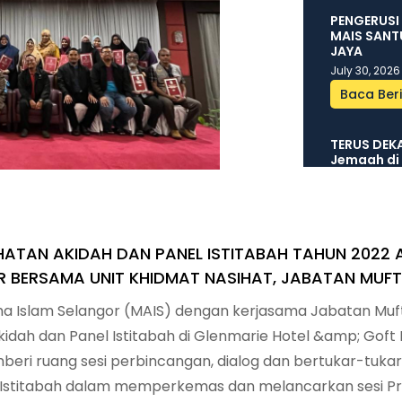
PENGERUSI
MAIS SANT
JAYA
July 30, 2026
Baca Beri
TERUS DEK
Jemaah di 
July 30, 2026
Baca Beri
ATAN AKIDAH DAN PANEL ISTITABAH TAHUN 2022 
SETIAUSAH
PEMBANGUN
 BERSAMA UNIT KHIDMAT NASIHAT, JABATAN MUFTI
July 29, 2026
ma Islam Selangor (MAIS) dengan kerjasama Jabatan Muf
Baca Beri
ah dan Panel Istitabah di Glenmarie Hotel &amp; Goft R
beri ruang sesi perbincangan, dialog dan bertukar-tuka
KUNJUNGAN
HUBUNGAN
l Istitabah dalam memperkemas dan melancarkan sesi P
July 28, 2026