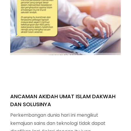
ANCAMAN AKIDAH UMAT ISLAM DAKWAH
DAN SOLUSINYA
Perkembangan dunia hari ini mengikut kemajuan sains dan teknologi tidak dapat dinafikan lagi. Selari dengan itu juga perkembangan pemikiran moden hasil dari ledakan maklumat yang begitu pantas melalui capaian internet, aplikasi media sosial facebook, intagram, whatsapp, telegram dan sebagainya. Kemunculan aliran pemikiran modenisasi, progresif atau liberal yang berasal dari dunia barat mengakibatkan penentangan terhadap agama dan budaya seterusnya memberi ancaman kepada umat Islam. Kekeliruan dalam pengetahuan agama yang berlaku terutamanya dalam perkara yang melibatkan akidah Islam amat membimbangkan. Kemunculan pelbagai fahaman agama yang menyeleweng termasuk ajaran sesat, serta penyebaran fahaman dalam media sosial adalah menjadi ancaman kepada akidah umat Islam di Malaysia. Kepentingan Akidah Akidah bererti ‘kepercayaan’, ‘keyakinan’ atau ‘keimanan’ yang mantap dan tidak mudah dipengaruhi oleh mana-manapun sama ada dari dalam atau dari luar diri seseorang. Akidah Islam menjelaskan konsep rukun iman iaitu beriman kepada Allah SWT, Malaikat, Kitab-kitab-Nya, Nabi dan Rasul, Hari Kiamat serta Qada’ dan Qadar. Akidah memainkan peranan yang sangat penting bagi mencapai kesejahteraan di dalam kehidupan. Antara peranannya ialah: Menjadi pegangan hidup setiap individu. Membentuk individu dengan akhlak dan peribadi yang mulia. Menjadi benteng pelindung dari melakukan perbuatan yang tidak diredai oleh Allah SWT. Menghindarkan diri dari pengaruh ajaran sesat. Mendapat rahmat, perlindungan dan kasih sayang dari Allah SWT. Misi nabi Muhammad SAW selama 13 tahun di Makkah adalah untuk menanamkan akidah yang kukuh di kalangan para sahabat. Akidah ini diumpamakan seperti sebuah pohon yang kukuh tegak berdiri, sepertimana firman Allah SWT di dalam Surah Ibrahim ayat 24 dan 25 yang bermaksud: “Tidakkah engkau melihat (wahai Muhammad) bagaimana Allah mengemukakan satu perbandingan, iaitu: kalimah yang baik adalah sebagai sebatang pohon yang baik, yang pangkalnya (akar tunjangnya) tetap teguh, dan cabang pucuknya menjulang ke langit.” “Dia mengeluarkan buahnya pada tiap-tiap masa dengan izin Tuhannya. Dan Allah mengemukakan perbandingan-perbandingan itu untuk manusia, supaya mereka beringat (mendapat pelajaran).” Hasil dari tarbiah ini sahabat-sahabat Nabi S.A.W mengamalkan seluruhnya perintah-perintah Allah S.W.T dan mereka mampu menjaga negara Islam Madinah kerana akidah mereka sudah kuat. Senario Ancaman Pada masakini akidah umat Islam telah diancam dengan pelbagai fahaman dan ajaran daripada individu atau kumpulan tertentu. Secara umumnya terdapat dua bentuk penyebaran sesuatu fahaman atau ideologi iaitu melalui media massa atau elektronik dan pengajaran melalui guru atau penyampai yang dibuat secara langsung. Jika dilihat senario yang berlaku pada hari ini, ilmu pengetahuan begitu mudah diperolehi melalui internet. Kita boleh mengakses apa sahaja bahan ilmiah yang diperlukan namun perlu diingat dakyah atau doktrin yang menyimpang dan mengancam akidah sengaja dibuat oleh individu atau golongan tertentu bagi tujuan mendapatkan sokongan, kepercayaan dan pengikut dalam kalangan masyarakat khususnya yang beragama Islam. Penyebaran ideologi melalui media sosial di Malaysia dalam bentuk fahaman seperti liberalisme, Daesh, Indie dan juga dalam bentuk ajaran seperti Syiah, Kristian dan ajaran sesat Ilmu Makrifat, ajaran Aurad Muhammadiah Al-arqam, dan lain-lain. Fahaman-fahaman atau ajaran-ajaran ini mampu menyebabkan kekeliruan dan menimbulkan tekanan kepada orang awam kerana kesemuanya mendakwa bahawa ajaran mereka sahaja yang benar dan tulen serta relevan pada masakini. Sekiranya pegangan akidah tidak kuat dan kukuh, maka akan mudah terpengaruh dengan dakyah dan ideologi sesat mereka. Antara fahaman yang menjadi ancaman kepada akidah umat Islam adalah seperti berikut: a) Fahaman Liberalisme dan Pluralisme Liberalisme adalah antara fahaman yang menyeru kepada kebebasan, ingin bebas dan terbuka serta tidak terkongkong kepada satu aliran pemikiran, (Kamus Dewan, 2017). Manakala fahaman Pluralisme menganggap semua agama adalah sama benar, atau satu agama boleh benar untuk sesetengah agama yang lain. Kedua-dua fahaman ini tercetus dari negara barat dan mempengaruhi pemikiran masyarakat dan telah menular dalam setiap cabang kehidupan seperti politik, ekonomi dan budaya. Apa yang membimbangkan adalah apabila kedua-dua fahaman liberalisme ini menyelinap masuk dalam diri seseorang yang boleh menjejaskan pegangan agama Islam. Menurut kajian Bahagian Penyelidikan dan Pembangunan Jabatan Agama Islam Selangor pada tahun 2018 di Institusi Islam Selangor, hampir 35% fahaman liberal telah mempengaruhi pemikiran kakitangan awam kerajaan. Antara gerakan-gerakan aktif yang membawa fahaman liberalisme dan pluralisme di Malaysia adalah Sisters in Islam dan kumpulan G25. Pertubuhan ini sangat aktif dengan hantaran-hantaran berkaitan isu hak asasi wanita Islam di laman media sosial seperti Facebook dan Twitter. Selain itu, mereka juga terkenal dalam memberikan sokongan yang kuat kepada golongan Lesbian, gay, bisexual, transgender, queer dan intersex (LGBTQi). Pada 17 Julai 2014, SIS telah difatwakan sesat dan menyeleweng daripada ajaran Islam oleh Jawatankuasa Fatwa Selangor. b) Ajaran Sesat Ajaran Sesat didifinisikan oleh para pengkaji sebagai: “Sebarang ajaran dan amalan yang didukung oleh orang-orang Islam dan juga orang-orang bukan Islam yang mendakwa ajaran dan amalan tersebut berdasarkan kepada ajaran Islam sedangkan pada hakikatnya ajaran dan amalan itu bertentangan dengan al-Qur’an dan al-Sunnah, bercanggah dengan akidah Islam dan berlawanan pula dengan mazhab yang muktabar iaitu mazhab Ahl al-Sunnah wa al-Jama‘ah.” – Jurnal Usuluddin, Bil. 26 (2007). Menurut beberapa kajian, sesiapa yang terbabit dalam kancah ajaran sesat, akidahnya akan terjejas iaitu ia boleh menyebabkan seseorang itu terjerumus dalam kesyirikan, kadang-kadang ia boleh menyebabkan seseorang itu murtad iaitu terkeluar daripada Islam. Beberapa kumpulan fahaman atau ajaran sesat yang dikenalpasti memberi ancaman kepada akidah umat Islam disebabkan pegangan atau anutan mereka telah menyeleweng dari ajaran Islam sebenar seperti ajaran Syiah, HIzbut Tahrir, Millah Abraham, Islam Jemaah dan Al-Arqam. Di antara ciri-ciri yang memberi ancaman adalah seperti berikut: Mempercayai Imam (pemimpin) adalah maksum iaitu terpelihara daripada sebarang dosa; Berpegang kepada fahaman Qadariyyah; Menggabungkan tiga (3) ajaran agama iaitu Islam, Kristian dan Yahudi; Berbaiah dengan pemimpin dan mengaku sebagai Amirul Mukminin yang menjadi sumber hukum; Mengamalkan Aurad Muhamadiah sebagai suatu formula mengenai cara menjalinkan hubungan hati antara para pengikut dan para pemimpin supaya tetap dengan perjuangan di atas dasar ketaatan dan keikhlasan. Kumpulan yang dinyatakan tersebut sangat memberi ancaman kepada akidah umat Islam disebabkan pengaruh mereka dan bergerak dalam jemaah yang ramai. Dakwah dan Solusi Bagi memastikan masyarakat hidup dalam penghayatan Islam yang sebenar maka ancaman-ancaman terhadap akidah perlu diambil tindakan. Tindakan penguatkuasaan undang-undang secara profesional amat diperlukan dan ianya sebagai satu tuntutan sebagaimana yang dinyatakan oleh Allah Swt menerusi firmanNya yang bermaksud: “ Iaitu mereka (umat Islam) yang jika Kami berikan mereka kekuasaan memerintah di bumi nescaya mereka mendirikan sembahyang serta memberi zakat dan mereka menyuruh berbuat kebaikan serta melarang dari melakukan kejahatan dan perkara yang mungkar. Dan (ingatlah) bagi Allah jualah kesudahan segala urusan “. (Surah al Hajj ayat 41) Di dalam Perlembagaan Persekutuan “Perkara 3 (1) – Islam ialah agama bagi Persekutuan, tetapi agama- agama lain boleh diamalkan dengan aman dan damai di mana-mana bahagian Persekutuan”. Ini bermaksud jika ada ancaman terhadap agama Islam maka ianya perlu ditangani dengan segera bagi mengangkat agama Islam sebagai agama bagi persekutuan. Enakmen Kawalan Dan Sekatan Pengembangan Agama Bukan Islam Perkara 11(4) Perlembagaan Persekutuan Negeri Atau Persekutuan Bagi Wilayah-Wilayah Persekutuan telah digubal bagi mengawal atau menyekat pengembangan apa-apa doktrin atau kepercayaan agama bukan Islam di kalangan orang-orang yang menganut agama Islam. Dalam usaha menangani ancaman akidah melalui penyebaran sesuatu fahaman atau ajaran sesat perlu diberi penekanan mengenai beberapa perkara. Pertama dari segi status ajaran itu sendiri sama ada sudah difatwakan atau tidak; kedua, membabitkan usaha pencegahan penyebaran dan penguatkuasaan fatwa mengikut peruntukan undang-undang. Yang ketiga berkaitan dengan usaha pemulihan pengikut ajaran sesat supaya kembali ke pangkal jalan menerusi pemulihan akidah dan kepercayaan. Pewartaan fatwa sesuatu ajaran sesat perlu dibuat bagi menyekat perkembangan dan dakyah ajaran serta mengikat orang Islam dari terlibat dengan sesuatu fahaman atau ajaran yang telah difatwakan. Penguatkuasaan undang-undang mengikut peruntukan Enakmen atau Akta Kesalahan Jenayah Syariah bagi negeri-negeri juga dilaksanakan terhadap mereka yang didapati melanggar fatwa tersebut. Kesalahan-kesalahan yang berkaitan dengan akidah di dalam enakmen seperti pemujaan salah, doktrin palsu dan dakwaan palsu, mempersendakan ayat al-quran atau hadith, menghina atau menyebabkan dipandang hina agama Islam, menghina pihak berkuasa agama, pendapat yang bertentang dengan fatwa, mengajar agama tanpa tauliah dan penerbitan yang bertentangan dengan hukum syarak. Selain dari tindakan penguatkuasaan, usaha dakwah membanteras penyelewengan akidah melalui peningkatan ilmu pengetahuan asas fardhu ain kepada golongan belia di peringkat sekolah rendah dan menengah hendaklah dilakukan . Bahagian Pengurusan Penguatkuasaan Jabatan Agama Islam Selangor juga seharusnya tidak ketinggalan untuk terlibat secara langsung mengadakan program kerohanian kepada remaja dan golongan yang ditahan supaya dakwah sampai kepada sasaran sebenar. Di peringkat p