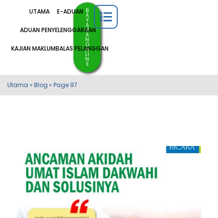
B
UTAMA
E-ADUAN
A
Y
A
ADUAN PENYELENGGARAAN
R
A
N
O
KAJIAN MAKLUMBALAS PELANGGAN
N
LI
N
E
Utama
»
Blog
»
Page 97