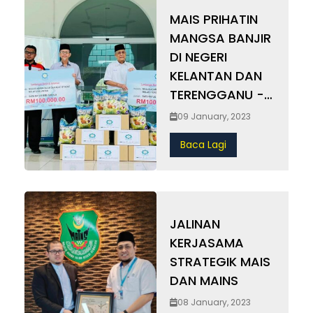
MAIS PRIHATIN
MANGSA BANJIR
DI NEGERI
KELANTAN DAN
TERENGGANU -
Sumbang
09 January, 2023
RM200,000,
Baca Lagi
Tanda Solidariti
Antara Majlis
Agama Islam
Negeri-Negeri
JALINAN
(MAIN)
KERJASAMA
STRATEGIK MAIS
DAN MAINS
08 January, 2023