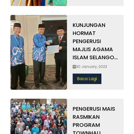
KUNJUNGAN
HORMAT
PENGERUSI
MAJLIS AGAMA
ISLAM SELANGOR
(MAIS) KE
30 January, 2023
PEJABAT
Baca Lagi
MENTERI DI
JABATAN
PERDANA
MENTERI (HAL
PENGERUSI MAIS
EHWAL AGAMA)
RASMIKAN
PROGRAM
TOWNHALL