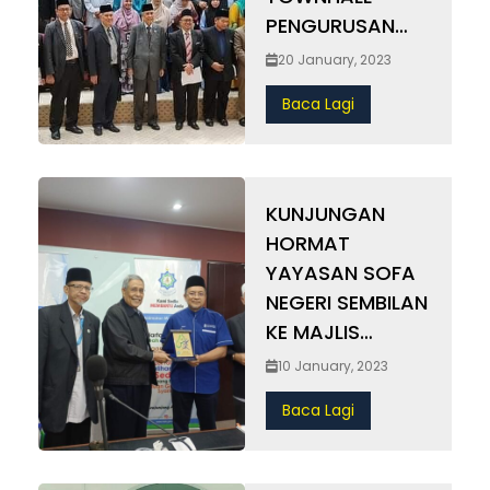
PENGURUSAN
INSTITUSI
20 January, 2023
PENDIDIKAN
Baca Lagi
ISLAM NEGERI
SELANGOR
KUNJUNGAN
HORMAT
YAYASAN SOFA
NEGERI SEMBILAN
KE MAJLIS
AGAMA ISLAM
10 January, 2023
SELANGOR
Baca Lagi