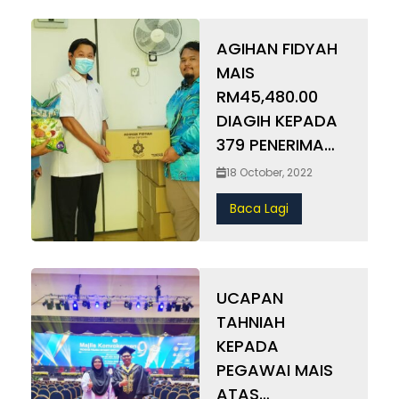
SUMBANGAN HARI RAYA 1444H PUNCAK ALAM, 8
Agama Islam di
April 2023 – Duli Yang Maha Mulia&#8230; Berita
Peringkat
AGIHAN FIDYAH
Penuh April 17, 2023
Daerah
MAIS
RM45,480.00
DIAGIH KEPADA
379 PENERIMA
YANG LAYAK DI
18 October, 2022
DAERAH KLANG
Baca Lagi
UCAPAN
TAHNIAH
KEPADA
PEGAWAI MAIS
ATAS