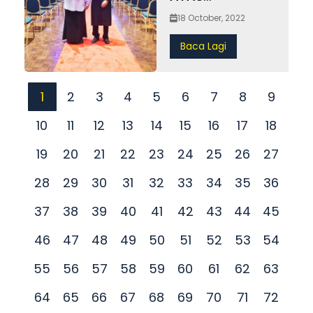
PENERIMAAN
18 October, 2022
ANUGERAH
Baca Lagi
GRADUAN
PROGRAM
INTEGRITI
1
2
3
4
5
6
7
8
9
BERTAULIAH
10
11
12
13
14
15
16
17
18
19
20
21
22
23
24
25
26
27
28
29
30
31
32
33
34
35
36
37
38
39
40
41
42
43
44
45
46
47
48
49
50
51
52
53
54
55
56
57
58
59
60
61
62
63
64
65
66
67
68
69
70
71
72