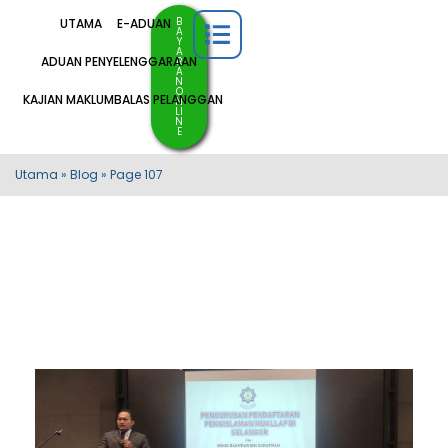
B
UTAMA
E-ADUAN
A
Y
A
ADUAN PENYELENGGARAAN
R
A
N
O
KAJIAN MAKLUMBALAS PELANGGAN
N
LI
N
E
Utama
»
Blog
»
Page 107