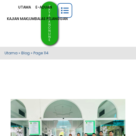
B
UTAMA
E-ADUAN
A
Y
A
KAJIAN MAKLUMBALAS PELANGGAN
R
A
N
O
N
LI
N
E
Utama
»
Blog
»
Page 114