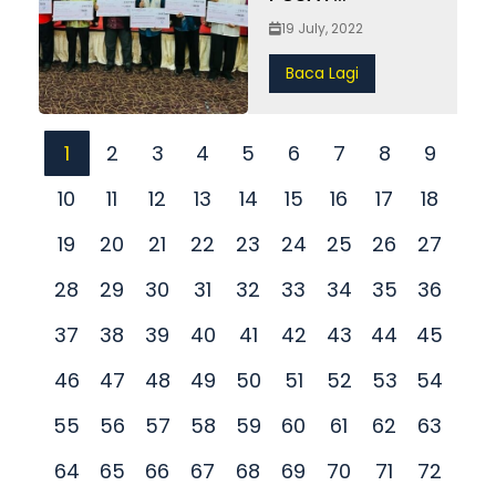
PENGURUSAN
19 July, 2022
PENGISLAMAN
Baca Lagi
(PPP) MAIS
1
2
3
4
5
6
7
8
9
10
11
12
13
14
15
16
17
18
19
20
21
22
23
24
25
26
27
28
29
30
31
32
33
34
35
36
37
38
39
40
41
42
43
44
45
46
47
48
49
50
51
52
53
54
55
56
57
58
59
60
61
62
63
64
65
66
67
68
69
70
71
72