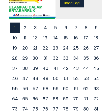
Baca Lagi
1
2
3
4
5
6
7
8
9
10
11
12
13
14
15
16
17
18
19
20
21
22
23
24
25
26
27
28
29
30
31
32
33
34
35
36
37
38
39
40
41
42
43
44
45
46
47
48
49
50
51
52
53
54
55
56
57
58
59
60
61
62
63
64
65
66
67
68
69
70
71
72
73
74
75
76
77
78
79
80
81