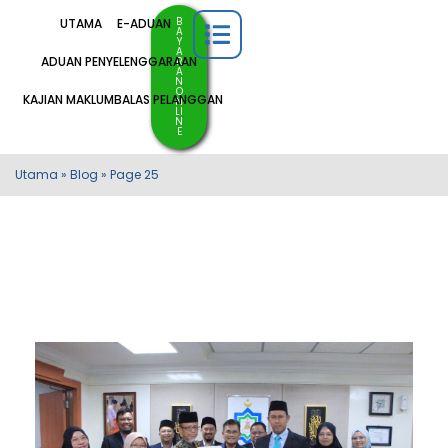
B
UTAMA
E-ADUAN
A
Y
A
ADUAN PENYELENGGARAAN
R
A
N
O
KAJIAN MAKLUMBALAS PELANGGAN
N
LI
N
E
Utama
»
Blog
»
Page 25