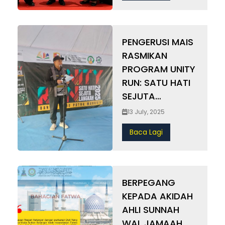
tertinggi MAIS. #MAIS #menjunjungamanah
&nbsp; &nbsp; &nbsp; Add Your Heading Text
Here
PENGERUSI MAIS
RASMIKAN
PROGRAM UNITY
RUN: SATU HATI
SEJUTA
LANGKAH 2025
13 July, 2025
BANDAR ILMU
Baca Lagi
PUTRA
MAHKOTA
BERPEGANG
KEPADA AKIDAH
AHLI SUNNAH
WAL JAMAAH