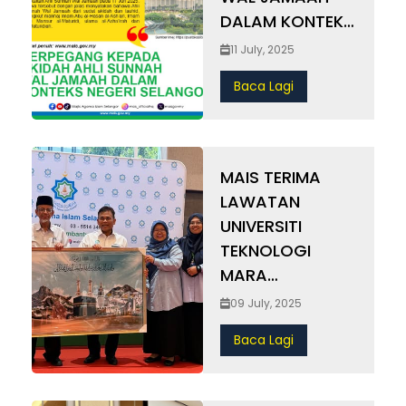
DALAM KONTEKS
NEGERI
11 July, 2025
SELANGOR
Baca Lagi
MAIS TERIMA
LAWATAN
UNIVERSITI
TEKNOLOGI
MARA
CAWANGAN
09 July, 2025
SELANGOR
Baca Lagi