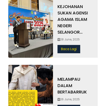
KEJOHANAN
SUKAN AGENSI
AGAMA ISLAM
NEGERI
SELANGOR
(SUKANS) 2025
28 June, 2025
Baca Lagi
MELAMPAU
DALAM
BERTABARRUK
26 June, 2025